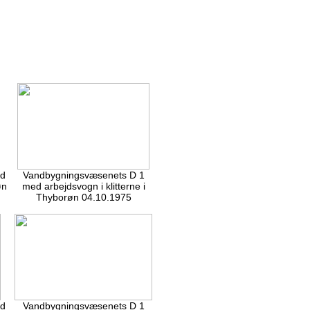
ed
Vandbygningsvæsenets D 1
øn
med arbejdsvogn i klitterne i
Thyborøn 04.10.1975
ed
Vandbygningsvæsenets D 1