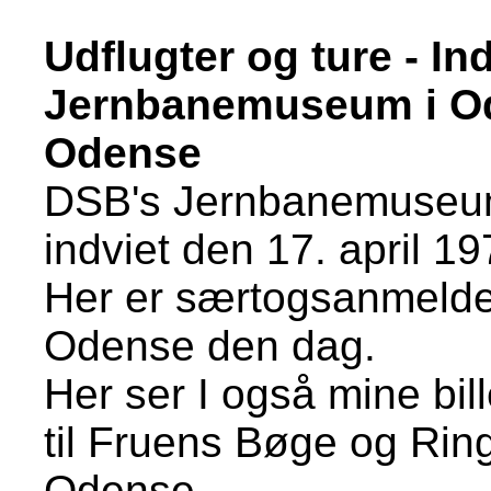
Udflugter og ture - In
Jernbanemuseum i Od
Odense
DSB's Jernbanemuseum 
indviet den 17. april 19
Her er særtogsanmeldels
Odense den dag.
Her ser I også mine bi
til Fruens Bøge og Rin
Odense.