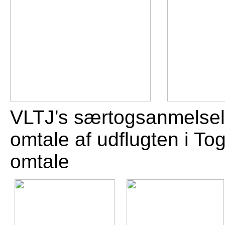
VLTJ's særtogsanmel
omtale af udflugten i 
omtale