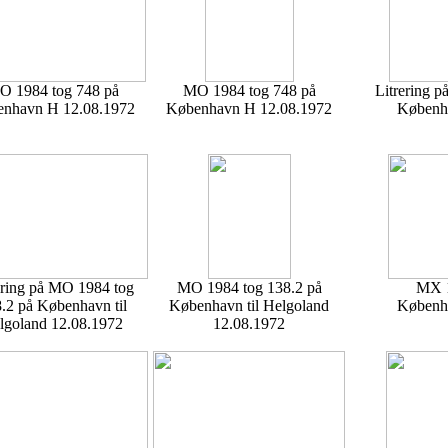
O 1984 tog 748 på
MO 1984 tog 748 på
Litrering 
nhavn H 12.08.1972
København H 12.08.1972
Københ
ering på MO 1984 tog
MO 1984 tog 138.2 på
MX 1
.2 på København til
København til Helgoland
Københ
lgoland 12.08.1972
12.08.1972