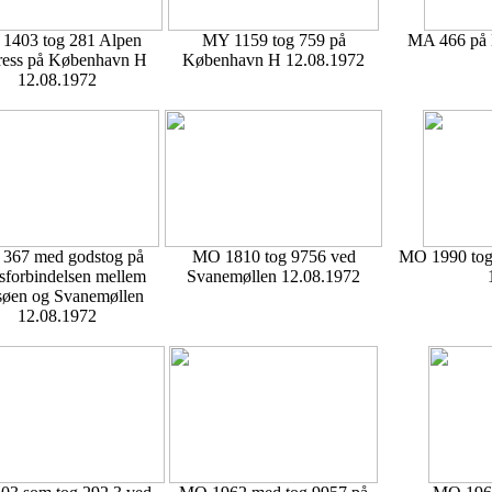
1403 tog 281 Alpen
MY 1159 tog 759 på
MA 466 på 
ress på København H
København H 12.08.1972
12.08.1972
367 med godstog på
MO 1810 tog 9756 ved
MO 1990 tog
forbindelsen mellem
Svanemøllen 12.08.1972
søen og Svanemøllen
12.08.1972