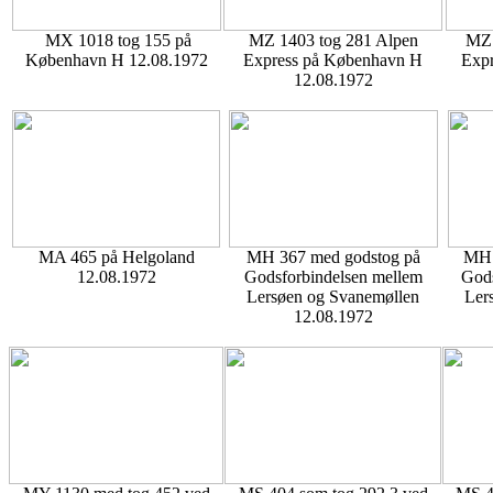
MX 1018 tog 155 på
MZ 1403 tog 281 Alpen
MZ 
København H 12.08.1972
Express på København H
Exp
12.08.1972
MA 465 på Helgoland
MH 367 med godstog på
MH 
12.08.1972
Godsforbindelsen mellem
Gods
Lersøen og Svanemøllen
Ler
12.08.1972