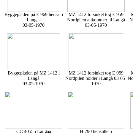
Byggepladen på E 969 hensat i
MZ 1412 forsinket tog E 959
M
Langaa
Nordpilen ankommer til Langå
N
03-05-1970
03-05-1970
Byggepladen på MZ 1412 i
MZ 1412 forsinket tog E 959
M
Langå
Nordpilen holder i Langå 03-05-
No
03-05-1970
1970
CC 4055 i Langaa
H 790 henstillet i