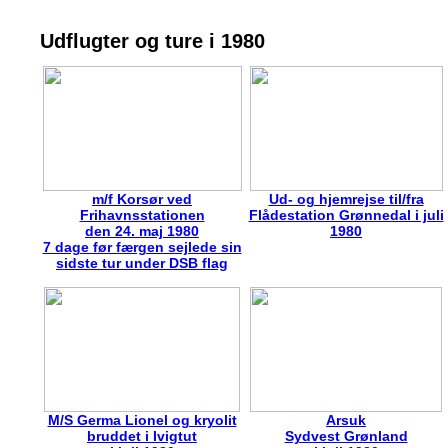
Udflugter og ture i 1980
m/f Korsør ved
Ud- og hjemrejse til/fra
Frihavnsstationen
Flådestation Grønnedal i juli
den 24. maj 1980
1980
7 dage før færgen sejlede sin
sidste tur under DSB flag
M/S Germa Lionel og kryolit
Arsuk
bruddet i Ivigtut
Sydvest Grønland