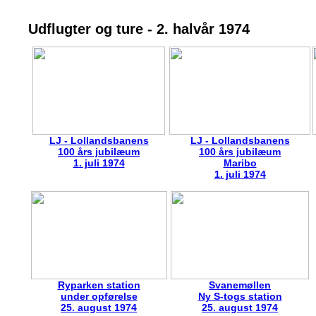
Udflugter og ture - 2. halvår 1974
LJ - Lollandsbanens
LJ - Lollandsbanens
100 års jubilæum
100 års jubilæum
1. juli 1974
Maribo
1. juli 1974
Ryparken station
Svanemøllen
under opførelse
Ny S-togs station
25. august 1974
25. august 1974