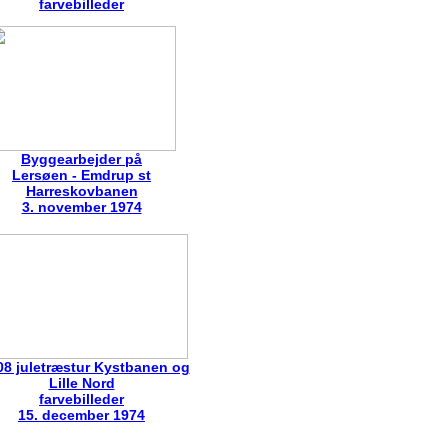
farvebilleder
Byggearbejder på
Lersøen - Emdrup st
Harreskovbanen
3. november 1974
08 juletræstur Kystbanen og
Lille Nord
farvebilleder
15. december 1974