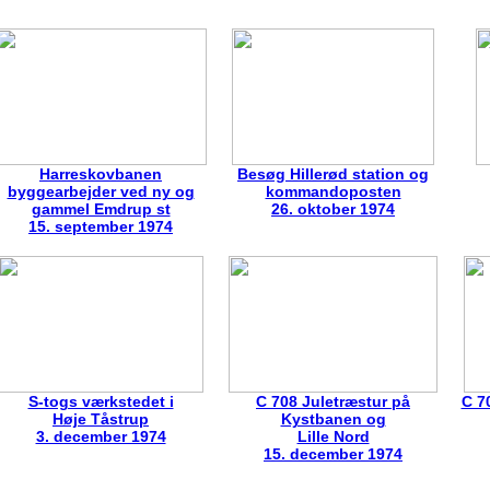
Harreskovbanen
Besøg Hillerød station og
byggearbejder ved ny og
kommandoposten
gammel Emdrup st
26. oktober 1974
15. september 1974
S-togs værkstedet i
C 708 Juletræstur på
C 7
Høje Tåstrup
Kystbanen og
3. december 1974
Lille Nord
15. december 1974