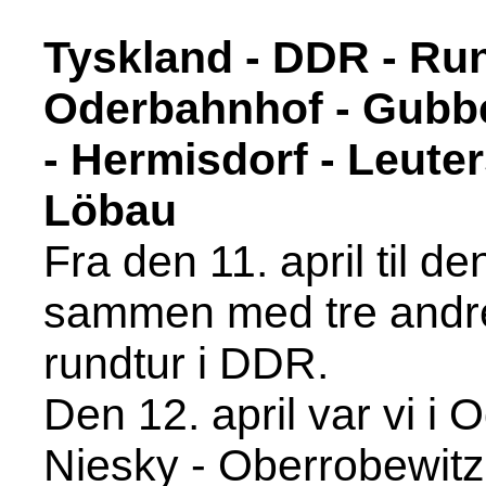
Tyskland - DDR - Rund
Oderbahnhof - Gubbe
- Hermisdorf - Leute
Löbau
Fra den 11. april til de
sammen med tre andr
rundtur i DDR.
Den 12. april var vi i
Niesky - Oberrobewitz 