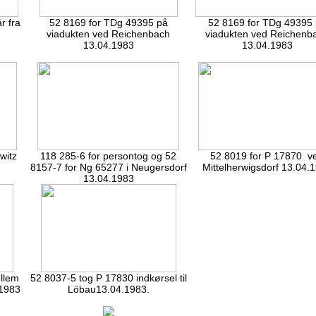
r fra
52 8169 for TDg 49395 på
52 8169 for TDg 49395
viadukten ved Reichenbach
viadukten ved Reichenb
13.04.1983
13.04.1983
witz
118 285-6 for persontog og 52
52 8019 for P 17870 v
8157-7 for Ng 65277 i Neugersdorf
Mittelherwigsdorf 13.04.
13.04.1983
llem
52 8037-5 tog P 17830 indkørsel til
1983
Löbau13.04.1983.