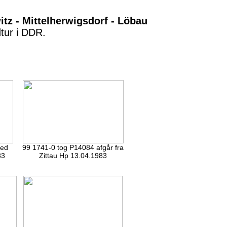
itz - Mittelherwigsdorf - Löbau
tur i DDR.
ved
99 1741-0 tog P14084 afgår fra
83
Zittau Hp 13.04.1983