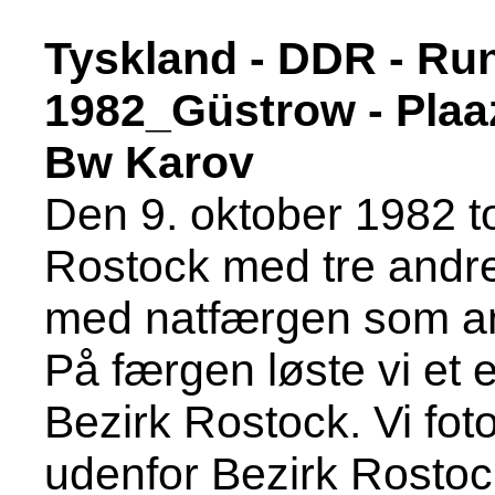
Tyskland - DDR - Ru
1982_Güstrow - Plaa
Bw Karov
Den 9. oktober 1982 to
Rostock med tre andre
med natfærgen som an
På færgen løste vi et 
Bezirk Rostock. Vi fo
udenfor Bezirk Rostock