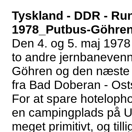
Tyskland - DDR - Ru
1978_Putbus-Göhren
Den 4. og 5. maj 197
to andre jernbaneven
Göhren og den næste 
fra Bad Doberan - Os
For at spare hotelophol
en campingplads på U
meget primitivt, og till