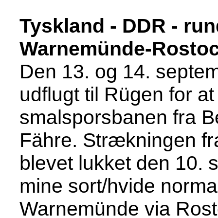
Tyskland - DDR - run
Warnemünde-Rostock
Den 13. og 14. septe
udflugt til Rügen for 
smalsporsbanen fra Be
Fähre. Strækningen fra
blevet lukket den 10.
mine sort/hvide normal
Warnemünde via Rosto