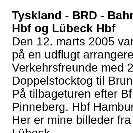
Tyskland - BRD - Bah
Hbf og Lübeck
Hbf
Den 12. marts 2005 va
på en udflugt arranger
Verkehrsfreunde med 2
Doppelstocktog til Brun
På tilbageturen efter Bf 
Pinneberg, Hbf Hambur
Her er mine billeder f
Lübeck.