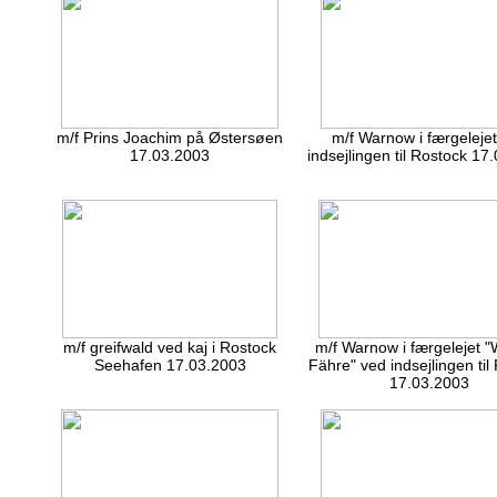
m/f Prins Joachim på Østersøen
m/f Warnow i færgeleje
17.03.2003
indsejlingen til Rostock 17
m/f greifwald ved kaj i Rostock
m/f Warnow i færgelejet 
Seehafen 17.03.2003
Fähre" ved indsejlingen til
17.03.2003