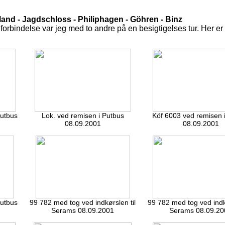
nd - Jagdschloss - Philiphagen - Göhren - Binz
orbindelse var jeg med to andre på en besigtigelses tur. Her er 
Putbus
Lok. ved remisen i Putbus
Köf 6003 ved remisen 
08.09.2001
08.09.2001
Putbus
99 782 med tog ved indkørslen til
99 782 med tog ved indkø
Serams 08.09.2001
Serams 08.09.20