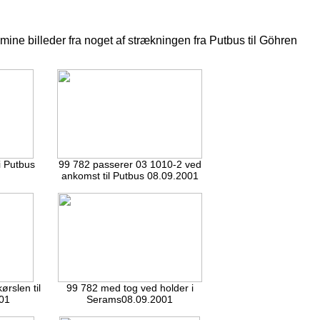
mine billeder fra noget af strækningen fra Putbus til Göhren
i Putbus
99 782 passerer 03 1010-2 ved
ankomst til Putbus 08.09.2001
rslen til
99 782 med tog ved holder i
01
Serams08.09.2001