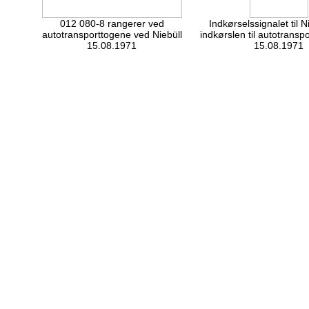
012 080-8 rangerer ved
Indkørselssignalet til N
autotransporttogene ved Niebüll
indkørslen til autotrans
15.08.1971
15.08.1971