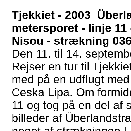
Tjekkiet - 2003_Über
metersporet - linje 11
Nisou
-
strækning 03
Den 11. til 14. septem
Rejser en tur til Tjekki
med på en udflugt med 
Ceska Lipa. Om formidd
11 og tog på en del af 
billeder af Überlandst
noget af strækningen L