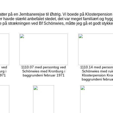
atter på en Jernbanerejse til Østrig. Vi boede på Klosterpensi
nner havde stærkt anbefalet stedet, det var meget familiært og h
e på strækningen ved Bf Schönwies, måtte jeg gå et godt stykke 
 ved
1110.07 med persontog ved
1110.14 med person
rg i
Schönwies med Kronburg i
Schönwies med rui
1971
baggrundeni februar 1971
Klosterpension Kro
baggrundeni februa