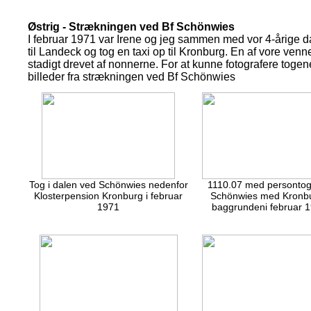
Østrig - Strækningen ved Bf Schönwies
I februar 1971 var Irene og jeg sammen med vor 4-årige d
til Landeck og tog en taxi op til Kronburg. En af vore ve
stadigt drevet af nonnerne. For at kunne fotografere togen
billeder fra strækningen ved Bf Schönwies
Tog i dalen ved Schönwies nedenfor
1110.07 med persontog
Klosterpension Kronburg i februar
Schönwies med Kronbu
1971
baggrundeni februar 