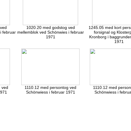
 ved
1020.20 med godstog ved
1245.05 med kort pers
 februar
mellemblok ved Schönwies i februar
forsignal og Kloster
1971
Kronborg i baggrunden
1971
 ved
1110.12 med persontog ved
1110.12 med person
1971
Schönwiess i februar 1971
Schönwiess i febru