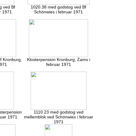
g ved Bf
1020.38 med godstog ved Bf
r 1971
Schönwies i februar 1971
lf Kronburg,
Klosterpension Kronburg, Zams i
1971
februar 1971
osterpension
1110.23 med godstog ved
ruar 1971
mellemblok ved Schönwies i februar
1971