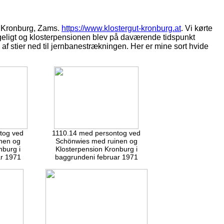
on Kronburg, Zams.
https://www.klostergut-kronburg.at
. Vi kørte
yggeligt og klosterpensionen blev på daværende tidspunkt
af stier ned til jernbanestrækningen. Her er mine sort hvide
tog ved
1110.14 med persontog ved
nen og
Schönwies med ruinen og
nburg i
Klosterpension Kronburg i
r 1971
baggrundeni februar 1971