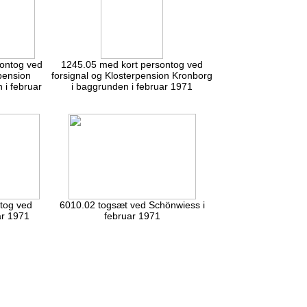
ontog ved
1245.05 med kort persontog ved
pension
forsignal og Klosterpension Kronborg
 i februar
i baggrunden i februar 1971
tog ved
6010.02 togsæt ved Schönwiess i
ar 1971
februar 1971