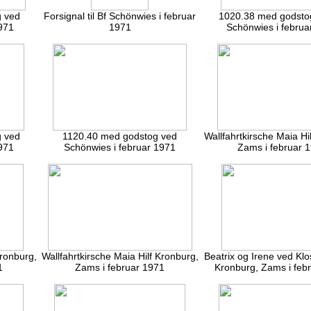
g ved
Forsignal til Bf Schönwies i februar
1020.38 med godsto
971
1971
Schönwies i februa
g ved
1120.40 med godstog ved
Wallfahrtkirsche Maia Hi
971
Schönwies i februar 1971
Zams i februar 
Kronburg,
Wallfahrtkirsche Maia Hilf Kronburg,
Beatrix og Irene ved Kl
1
Zams i februar 1971
Kronburg, Zams i feb